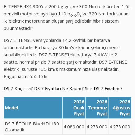
E-TENSE 4X4 300’de 200 bg güç ve 300 Nm tork üreten 1.6L
benzinli motor ve ayrı ayrı 110 bg güç ve 320 Nm tork sunan
iki elektrik motorundan oluşan şarj edilebilir hibrit sistem
bulunmaktadır.
DS7 E-TENSE versiyonlarda 14.2 kWh’lik bir batarya
bulunmaktadır. Bu batarya 80 km’ye kadar şehir içi menzil
sunabilmektedir. DS7 E-TENSE’teki batarya 7.4 kW ile 2
saatte, normal prizle 7 saatte şarj olmaktadır. DS7 E-TENSE
elektrikli sürüşte 135 km/s maksimum hıza ulaşmaktadır.
Bagaj hacmi 555 L'dir.
DS 7 Kaç Lira? DS 7 Fiyatları Ne Kadar? Sıfır DS 7 Fiyatları?
2026
2026
2026
Model
Ocak
Temmuz
Ağustos
Fiyat
Fiyat
Fiyat
DS 7 ÉTOILE BlueHDi 130
4.089.000
4.273.000
4.273.000
Otomatik