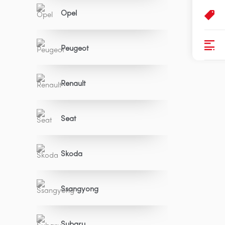
Opel
Peugeot
Renault
Seat
Skoda
Ssangyong
Subaru