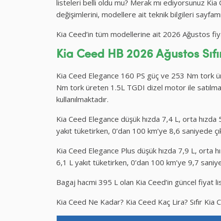
listeleri belli oldu mu? Merak mı ediyorsunuz Kia C
değişimlerini, modellere ait teknik bilgileri sayfamı
Kia Ceed’in tüm modellerine ait 2026 Ağustos fiyat 
Kia Ceed HB 2026 Ağustos Sıfır
Kia Ceed Elegance 160 PS güç ve 253 Nm tork ür
Nm tork üreten 1.5L TGDI dizel motor ile satılmak
kullanılmaktadır.
Kia Ceed Elegance düşük hızda 7,4 L, orta hızda 5
yakıt tüketirken, 0’dan 100 km’ye 8,6 saniyede ç
Kia Ceed Elegance Plus düşük hızda 7,9 L, orta hı
6,1 L yakıt tüketirken, 0’dan 100 km’ye 9,7 saniy
Bagaj hacmi 395 L olan Kia Ceed’in güncel fiyat list
Kia Ceed Ne Kadar? Kia Ceed Kaç Lira? Sıfır Kia C