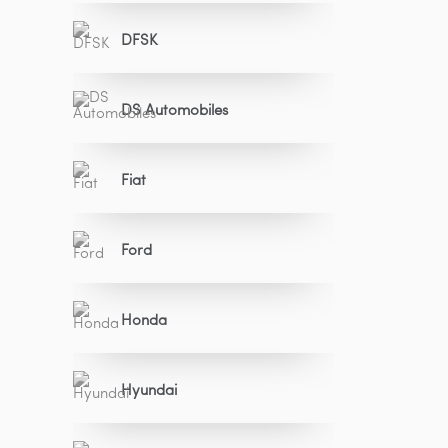
DFSK
DS Automobiles
Fiat
Ford
Honda
Hyundai