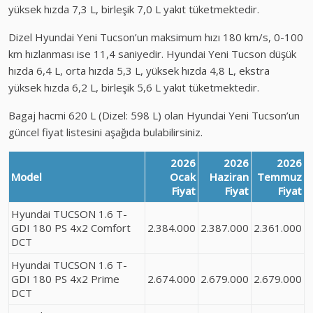
yüksek hızda 7,3 L, birleşik 7,0 L yakıt tüketmektedir.
Dizel Hyundai Yeni Tucson’un maksimum hızı 180 km/s, 0-100
km hızlanması ise 11,4 saniyedir. Hyundai Yeni Tucson düşük
hızda 6,4 L, orta hızda 5,3 L, yüksek hızda 4,8 L, ekstra
yüksek hızda 6,2 L, birleşik 5,6 L yakıt tüketmektedir.
Bagaj hacmi 620 L (Dizel: 598 L) olan Hyundai Yeni Tucson’un
güncel fiyat listesini aşağıda bulabilirsiniz.
2026
2026
2026
Model
Ocak
Haziran
Temmuz
Fiyat
Fiyat
Fiyat
Hyundai TUCSON 1.6 T-
GDI 180 PS 4x2 Comfort
2.384.000
2.387.000
2.361.000
DCT
Hyundai TUCSON 1.6 T-
GDI 180 PS 4x2 Prime
2.674.000
2.679.000
2.679.000
DCT