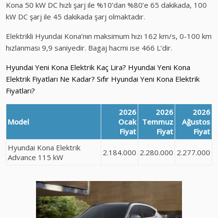
Kona 50 kW DC hızlı şarj ile %10’dan %80’e 65 dakikada, 100
kW DC şarj ile 45 dakikada şarj olmaktadır.
Elektrikli Hyundai Kona’nın maksimum hızı 162 km/s, 0-100 km
hızlanması 9,9 saniyedir. Bagaj hacmi ise 466 L’dir.
Hyundai Yeni Kona Elektrik Kaç Lira? Hyundai Yeni Kona
Elektrik Fiyatları Ne Kadar? Sıfır Hyundai Yeni Kona Elektrik
Fiyatları?
2026
2026
2026
Model
Ocak
Temmuz
Ağustos
Fiyat
Fiyat
Fiyat
Hyundai Kona Elektrik
2.184.000
2.280.000
2.277.000
Advance 115 kW