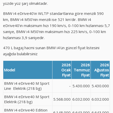
yüzde yüz şarj olmaktadır.
BMW i4 eDrive40’ın WLTP standartlarına göre menzili 590
km, BMW i4 M50’nin menzili ise 521 km'dir. BMW i4
eDrive40’ın maksimum hızı 190 km/s, 0-100 km hızlanması 5,7
saniye, BMW i4 M50’nin maksimum hızı 225 km/s, 0-100 km
hızlanması 3,9 saniyedir.
470 L bagaj hacmi sunan BMW i4'ün güncel fiyat listesini
aşağıda bulabilirsiniz
2026
2026
2026
Model
Ocak
Temmuz
Ağustos
Fiyat
Fiyat
Fiyat
BMW i4 eDrive40 M Sport
-
5.430.000
5.430.000
Line Elektrik (218 bg)
BMW i4 eDrive40 M Sport
5.568.000
6.032.000
6.032.000
Elektrik (218 bg)
BMW i4 eDrive40 Edition
6.148.000
6.643.000
6.643.000