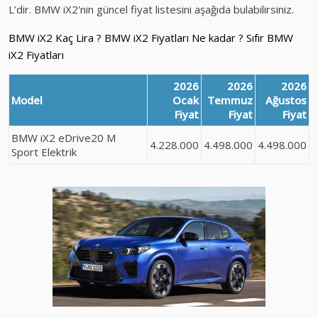
L’dir. BMW iX2'nin güncel fiyat listesini aşağıda bulabilirsiniz.
BMW iX2 Kaç Lira ? BMW iX2 Fiyatları Ne kadar ? Sıfır BMW
iX2 Fiyatları
2026
2026
2026
Model
Ocak
Temmuz
Ağustos
Fiyat
Fiyat
Fiyat
BMW iX2 eDrive20 M
4.228.000
4.498.000
4.498.000
Sport Elektrik