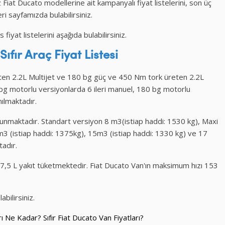
 Fiat Ducato modellerine ait kampanyalı fiyat listelerini, son üç
eri sayfamızda bulabilirsiniz.
yat listelerini aşağıda bulabilirsiniz.
Sıfır Araç
Fiyat Listesi
ten 2.2L Multijet ve 180 bg güç ve 450 Nm tork üreten 2.2L
 bg motorlu versiyonlarda 6 ileri manuel, 180 bg motorlu
ılmaktadır.
lunmaktadır. Standart versiyon 8 m3(istiap haddi: 1530 kg), Maxi
m3 (istiap haddi: 1375kg), 15m3 (istiap haddi: 1330 kg) ve 17
adır.
7,5 L yakıt tüketmektedir. Fiat Ducato Van'ın maksimum hızı 153
abilirsiniz.
ı Ne Kadar? Sıfır Fiat Ducato Van Fiyatları?