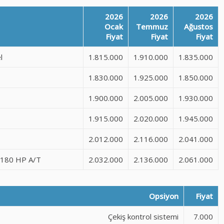
2026
2026
2026
Ocak
Temmuz
Ağustos
Fiyat
Fiyat
Fiyat
l
1.815.000
1.910.000
1.835.000
1.830.000
1.925.000
1.850.000
1.900.000
2.005.000
1.930.000
1.915.000
2.020.000
1.945.000
2.012.000
2.116.000
2.041.000
2 180 HP A/T
2.032.000
2.136.000
2.061.000
Opsiyon
Fiyat
Çekiş kontrol sistemi
7.000