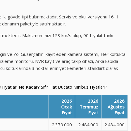
 iki gövde tipi bulunmaktadır. Servis ve okul versiyonu 16+1
x donanım paketiyle satılmaktadır.
etmektedir. Maksimum hızı 153 km/s olup, 90 L yakıt tankı
çini ve Yol Güzergahını kayıt eden kamera sistemi, Her koltukta
ş izleme monitörü, NVR kayıt ve araç takip cihazı, Arka kapıda
cu koltuklarında 3 noktalı emniyet kemerleri standart olarak
Fiyatları Ne Kadar? Sıfır Fiat Ducato Minibüs Fiyatları?
2026
2026
2026
Ocak
Temmuz
Ağustos
Fiyat
Fiyat
Fiyat
2.379.000
2.484.000
2.434.000