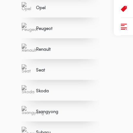
Opel
Peugeot
Renault
Seat
Skoda
Ssangyong
Subaru