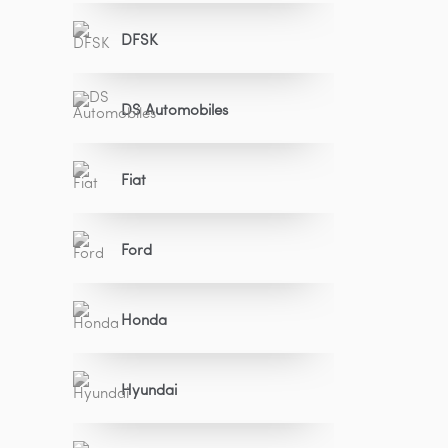
DFSK
DS Automobiles
Fiat
Ford
Honda
Hyundai