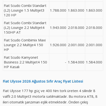
Fiat Scudo Combi Standart
(L2) Lounge 1.5 Multijet3
1.788.000
1.863.000
1.863.000
120 HP
Fiat Scudo Combi Standart
(L2) Lounge 2.2 Multijet4
1.943.000
2.018.000
2.018.000
150HP AT
Fiat Scudo Combimix Maxi
Lounge 2.2 Multije4 150
1.926.000
2.001.000
2.001.000
HP
Fiat Scudo Kamyonet
Business 2.2 Multijet4 150
-
1.584.000
1.584.000
HP Kasalı
Fiat Ulysse
2026 Ağustos
Sıfır Araç
Fiyat Listesi
Fiat Ulysse 177 hp güç ve 400 Nm tork üreten 4 silindir 8
valfli 2.0 Multijet3 motorla satılmaktadır. Bu motora AT8, 8
ileri otomatik şanzıman eşlik etmektedir. Önden çekiş