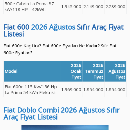
500e Cabrio La Prima 87
1.945.000
2.149.000
2.289.000
kW/118 HP - 42kWh
Fiat 600
2026 Ağustos
Sıfır Araç Fiyat
Listesi
Fiat 600e Kaç Lira? Fiat 600e Fiyatları Ne Kadar? Sıfır Fiat
600e Fiyatları?
2026
2026
2026
Model
Ocak
Temmuz
Ağustos
Fiyat
Fiyat
Fiyat
Fiat 600e 115 Kw/156 Hp
1.969.000
1.854.000
1.854.000
La Prima 54 kWh Elektrikli
Fiat Doblo Combi
2026 Ağustos
Sıfır
Araç
Fiyat Listesi