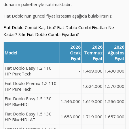
donanım paketleriyle satılmaktadır.
Fiat Doblo’nun güncel fiyat listesini aşağıda bulabilirsiniz.
Fiat Doblo Combi Kaç Lira? Fiat Doblo Combi Fiyatları Ne
Kadar? Sıfır Fiat Doblo Combi Fiyatları?
2026
2026
2026
Model
Ocak
Temmuz
Ağustos
Fiyat
Fiyat
Fiyat
Fiat Doblo Easy 1.2 110
-
1.469.000
1.430.000
HP PureTech
Fiat Doblo Premio 1.2 110
-
1.624.000
1.570.000
HP PureTech
Fiat Doblo Easy 1.5 130
1.546.000
1.619.000
1.566.000
HP BlueHDI
Fiat Doblo Easy 1.5 130
1.658.000
1.719.000
1.657.000
HP BlueHDI AT
Fiat Doblo Premio 1.5 130