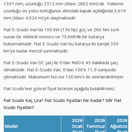
1397 mm, uzunluğu 2512 mm (Maxi: 2862 mm)’dir. Yükleme
uzunluğu ön yolcu koltuğunun altındaki kapak açıldığında 3,674
mm (Maxi: 4.024 m)’ye ulaşmaktadır.
Fiat E-Scudo Van’da 100 kW (136 hp) güç ve 260 Nm tork
sunan bir elektrik motoru ve 75 kWh’lik bir batarya
bulunmaktadır. Fiat E-Scudo Van bu batarya ile karışık 330
km’ye kadar menzil sunmaktadır.
Fiat E-Scudo Van DC şarj ile 0’dan %80’e 45 dakikada şarj
olmaktadır. Fiat E-Scudo Van, 0’dan 100’e 11,9 saniyede
çıkmaktadır. Maksimum hızı ise 130 km/s ile sınırlandırılmıştır.
Fiat Scudo’nun güncel fiyat listesini aşağıda bulabilirsiniz.
Fiat Scudo Kaç Lira? Fiat Scudo Fiyatları Ne Kadar? Sıfır Fiat
Scudo Fiyatları?
2026
2026
2026
Model
Ocak
Temmuz
Ağustos
Fiyat
Fiyat
Fiyat