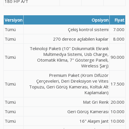
180 HP A/T
Versiyon
Opsiyon
Fiyat
Tümü
Çekiş kontrol sistemi
7.000
Tümü
270 derece açılabilen kapılar
8.000
Teknoloji Paketi (10'' Dokunmatik Ekranlı
Multimedya Sistemi, Usb Charge,
Tümü
90.000
Otomatik Klima, 7" Gösterge Paneli,
Wireless Şarj)
Premium Paket (Krom Difüzör
Çerçeveleri, Deri Direksiyon ve Vites
Tümü
17.500
Topuzu, Geri Görüş Kamerası, Koltuk Alt
Kaplamaları)
Tümü
Mat Gri Renk
20.000
Tümü
Geri Görüş Kamerası
10.000
Tümü
16" Alaşım Jant
10.000