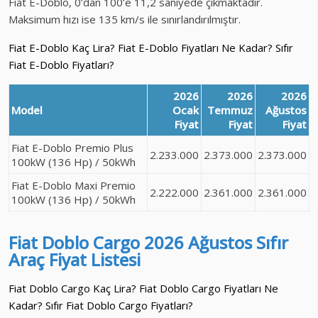
Fiat E-Doblo, 0’dan 100’e 11,2 saniyede çıkmaktadır.
Maksimum hızı ise 135 km/s ile sınırlandırılmıştır.
Fiat E-Doblo Kaç Lira? Fiat E-Doblo Fiyatları Ne Kadar? Sıfır
Fiat E-Doblo Fiyatları?
2026
2026
2026
Model
Ocak
Temmuz
Ağustos
Fiyat
Fiyat
Fiyat
Fiat E-Doblo Premio Plus
2.233.000
2.373.000
2.373.000
100kW (136 Hp) / 50kWh
Fiat E-Doblo Maxi Premio
2.222.000
2.361.000
2.361.000
100kW (136 Hp) / 50kWh
Fiat Doblo Cargo
2026 Ağustos
Sıfır
Araç
Fiyat Listesi
Fiat Doblo Cargo Kaç Lira? Fiat Doblo Cargo Fiyatları Ne
Kadar? Sıfır Fiat Doblo Cargo Fiyatları?