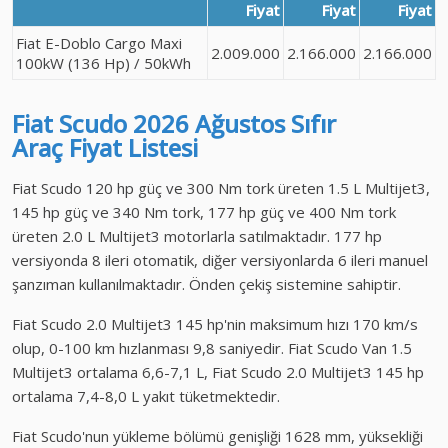
Fiyat
Fiyat
Fiyat
Fiat E-Doblo Cargo Maxi
2.009.000
2.166.000
2.166.000
100kW (136 Hp) / 50kWh
Fiat Scudo
2026 Ağustos
Sıfır
Araç
Fiyat Listesi
Fiat Scudo 120 hp güç ve 300 Nm tork üreten 1.5 L Multijet3,
145 hp güç ve 340 Nm tork, 177 hp güç ve 400 Nm tork
üreten 2.0 L Multijet3 motorlarla satılmaktadır. 177 hp
versiyonda 8 ileri otomatik, diğer versiyonlarda 6 ileri manuel
şanzıman kullanılmaktadır. Önden çekiş sistemine sahiptir.
Fiat Scudo 2.0 Multijet3 145 hp'nin maksimum hızı 170 km/s
olup, 0-100 km hızlanması 9,8 saniyedir. Fiat Scudo Van 1.5
Multijet3 ortalama 6,6-7,1 L, Fiat Scudo 2.0 Multijet3 145 hp
ortalama 7,4-8,0 L yakıt tüketmektedir.
Fiat Scudo'nun yükleme bölümü genişliği 1628 mm, yüksekliği