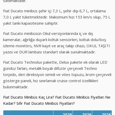
satılmaktadır.
Fiat Ducato minibüs şehir içi 7,3 L, şehir dışı 6,7 L, ortalama
7,0 L yakıt tüketmektedir. Maksimum hızı 153 km/s olup, 75 L
yakıt tankı kapasitesine sahiptir.
Fiat Ducato minibüsün Okul versiyonlarında iç ve dış
kameralar, ağırlığa duyarlı koltuk sensörleri, koltuk dolu/boş
izleme monitörü, NVR kayıt ve araç takip cihazı, OKUL TAŞITI
yazısı ve DUR lambası standart olarak sunulmaktadır.
Fiat Ducato Technolux pakette, Delux pakete ek olarak LED
gündüz farları, metalik boyalı difüzör çerçeveli Techno
torpido, deri direksiyon simidi ve vites topuzu, krom çerçeveli
gösterge paneli, hız sınırlamalı cruise control özellikleri
bulunmaktadır.
Fiat Ducato Minibüs Kaç Lira? Fiat Ducato Minibüs Fiyatları Ne
Kadar? Sıfır Fiat Ducato Minibüs Fiyatları?
2026
2026
2026