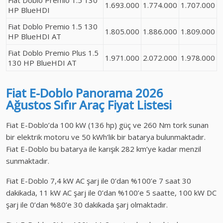
1.693.000
1.774.000
1.707.000
HP BlueHDI
Fiat Doblo Premio 1.5 130
1.805.000
1.886.000
1.809.000
HP BlueHDI AT
Fiat Doblo Premio Plus 1.5
1.971.000
2.072.000
1.978.000
130 HP BlueHDI AT
Fiat E-Doblo Panorama
2026
Ağustos
Sıfır Araç
Fiyat Listesi
Fiat E-Doblo’da 100 kW (136 hp) güç ve 260 Nm tork sunan
bir elektrik motoru ve 50 kWh’lik bir batarya bulunmaktadır.
Fiat E-Doblo bu batarya ile karışık 282 km’ye kadar menzil
sunmaktadır.
Fiat E-Doblo 7,4 kW AC şarj ile 0’dan %100’e 7 saat 30
dakikada, 11 kW AC şarj ile 0’dan %100’e 5 saatte, 100 kW DC
şarj ile 0’dan %80’e 30 dakikada şarj olmaktadır.