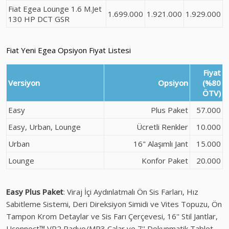
Fiat Egea Lounge 1.6 M.Jet
1.699.000
1.921.000
1.929.000
130 HP DCT GSR
Fiat Yeni Egea Opsiyon Fiyat Listesi
Fiyat
Versiyon
Opsiyon
(%80
ÖTV)
Easy
Plus Paket
57.000
Easy, Urban, Lounge
Ücretli Renkler
10.000
Urban
16" Alaşımlı Jant
15.000
Lounge
Konfor Paket
20.000
Easy Plus Paket
: Viraj İçi Aydınlatmalı Ön Sis Farları, Hız
Sabitleme Sistemi, Deri Direksiyon Simidi ve Vites Topuzu, Ön
Tampon Krom Detaylar ve Sis Farı Çerçevesi, 16'' Stil Jantlar,
Uconnect™ VP2 Radyo/MP3 Çalar ve 7'' Dokunmatik Tablet