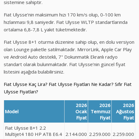
sistemine sahiptir.
Fiat Ulysse’nin maksimum hızı 170 km/s olup, 0-100 km
hızlanması 9,8 saniyedir. Fiat Ulysse WLTP standartlarında
ortalama 6,8-7,8 L yakıt tüketmektedir.
Fiat Ulysse 8+1 oturma düzenine sahip olup, en dolu versiyon
olan Lounge paketle satılmaktadır. MirrorLink, Apple Car Play
ve Android Auto destekli, 7" Dokunmatik Ekranlı radyo
standart olarak bulunmaktadır. Fiat Ulysse’nin güncel fiyat
listesini aşağıda bulabilirsiniz.
Fiat Ulysse Kaç Lira? Fiat Ulysse Fiyatları Ne Kadar? Sıfır Fiat
Ulysse Fiyatları?
2026
2026
2026
Model
Ocak
Temmuz
Ağustos
Fiyat
Fiyat
Fiyat
Fiat Ulysse 8+1 2.2
Multijet4 180 HP AT8 E6.4
2.144.000
2.259.000
2.259.000