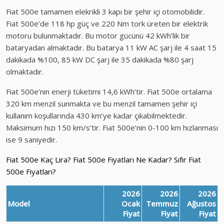
Fiat 500e tamamen elekrikli 3 kapı bir şehir içi otomobilidir.
Fiat 500e’de 118 hp güç ve 220 Nm tork üreten bir elektrik
motoru bulunmaktadır. Bu motor gücünü 42 kWh’lik bir
bataryadan almaktadır. Bu batarya 11 kW AC şarj ile 4 saat 15
dakikada %100, 85 kW DC şarj ile 35 dakikada %80 şarj
olmaktadır.
Fiat 500e’nin enerji tüketimi 14,6 kWh’tir. Fiat 500e ortalama
320 km menzil sunmakta ve bu menzil tamamen şehir içi
kullanım koşullarında 430 km’ye kadar çıkabilmektedir.
Maksimum hızı 150 km/s’tir. Fiat 500e’nin 0-100 km hızlanması
ise 9 saniyedir.
Fiat 500e Kaç Lira? Fiat 500e Fiyatları Ne Kadar? Sıfır Fiat
500e Fiyatları?
2026
2026
2026
Model
Ocak
Temmuz
Ağustos
Fiyat
Fiyat
Fiyat